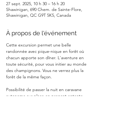
27 sept. 2025, 10 h 30 – 16 h 20
Shawinigan, 690 Chem. de Sainte-Flore,
Shawinigan, QC G9T 5K5, Canada
À propos de l'événement
Cette excursion permet une belle 
randonnée avec pique-nique en forêt où 
chacun apporte son dîner. L'aventure en 
toute sécurité, pour vous initier au monde 
des champignons. Vous ne verrez plus la 
forêt de la même façon.
Possibilité de passer la nuit en caravane 
autonome sur place en prenant entente 
avec les propriétaires au 819 698-6288
 ou Camping Douce évasion proche : 
http://ladouceevasion.com/