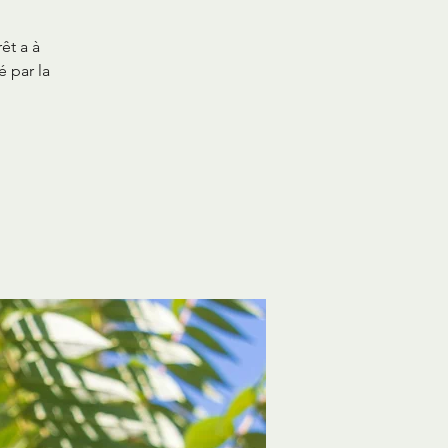
êt a à
é par la