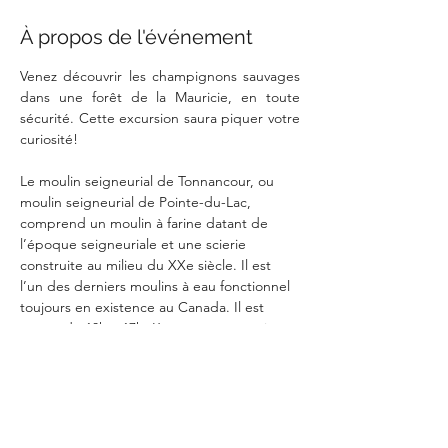
À propos de l'événement
Venez découvrir les champignons sauvages 
dans une forêt de la Mauricie, en toute 
sécurité. Cette excursion saura piquer votre 
curiosité! 
Le moulin seigneurial de Tonnancour, ou 
moulin seigneurial de Pointe-du-Lac, 
comprend un moulin à farine datant de 
l’époque seigneuriale et une scierie 
construite au milieu du XXe siècle. Il est 
l’un des derniers moulins à eau fonctionnel 
toujours en existence au Canada. Il est 
ouvert de 10h à 17h. L’entrée est gratuite 
pour les enfants et 5$ pour les adultes. 
https://moulinpointedulac.recitsquifontjaser.
com/