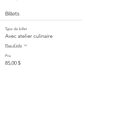
Billets
Type de billet
Avec atelier culinaire
Plus d'info
Prix
85,00 $
+ 2,13 $ de frais de billetterie
Quantité
Total
0,00 $