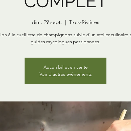
COMPLET
dim. 29 sept.
  |  
Trois-Rivières
ation à la cueillette de champignons suivie d’un atelier culinaire 
guides mycologues passionnées.
Aucun billet en vente
Voir d'autres événements