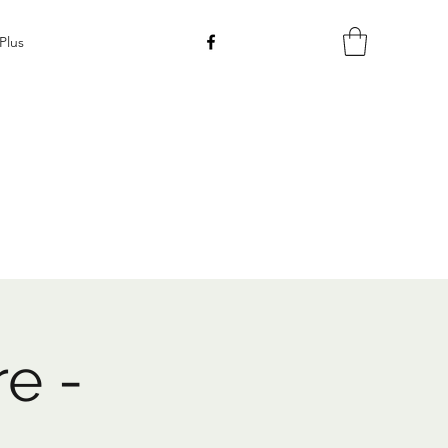
Plus
re -