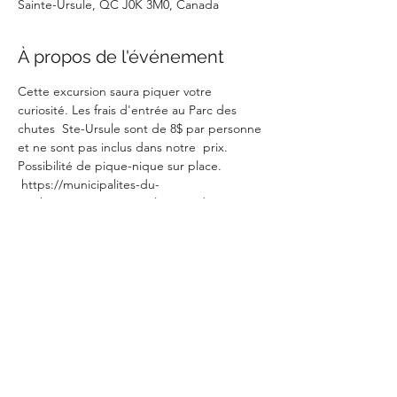
Sainte-Ursule, QC J0K 3M0, Canada
À propos de l'événement
Cette excursion saura piquer votre 
curiosité. Les frais d'entrée au Parc des 
chutes  Ste-Ursule sont de 8$ par personne 
et ne sont pas inclus dans notre  prix. 
Possibilité de pique-nique sur place. 
 https://municipalites-du-
quebec.com/sainte-ursule/parc-des-
chutes.php
Partager cet événement