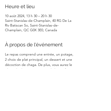
Heure et lieu
10 août 2024, 13 h 30 – 20 h 30
Saint-Stanislas-de-Champlain, 40 RG De La
Riv Batiscan So, Saint-Stanislas-de-
Champlain, QC G0X 3E0, Canada
À propos de l'événement
Le repas comprend une entrée, un potage, 
2 choix de plat principal, un dessert et une 
décoction de chaga. De plus, vous aurez le 
plaisir de déguster un verre de bière, fait 
sur place. Une expérience inoubliable vous 
attend!
Partager cet événement