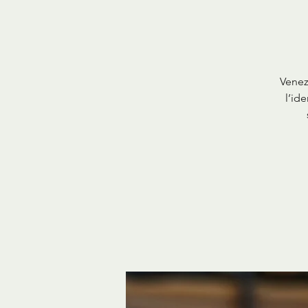
Venez 
l’id