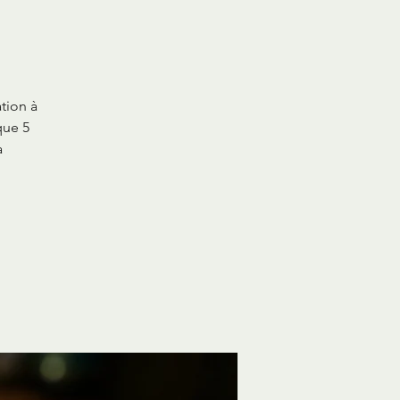
ation à
que 5
a