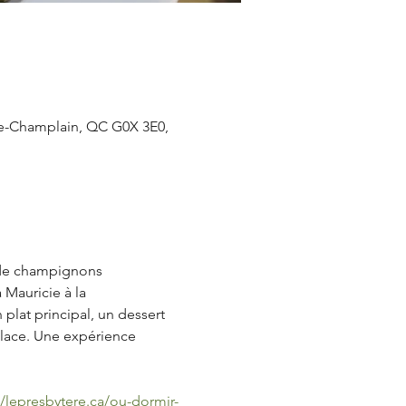
-de-Champlain, QC G0X 3E0,
n de champignons 
Mauricie à la 
plat principal, un dessert 
place. Une expérience 
//lepresbytere.ca/ou-dormir-