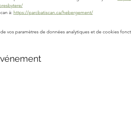
presbytere/
can à: 
https://parcbatiscan.ca/hebergement/
de vos paramètres de données analytiques et de cookies fonct
 événement
dans l'bois
danslbois.mauricie@gmail.com
Emmanuelle : 819 690 0137