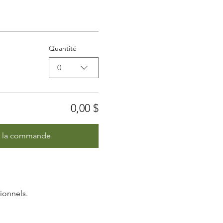
Quantité
0
0,00 $
r la commande
ionnels.