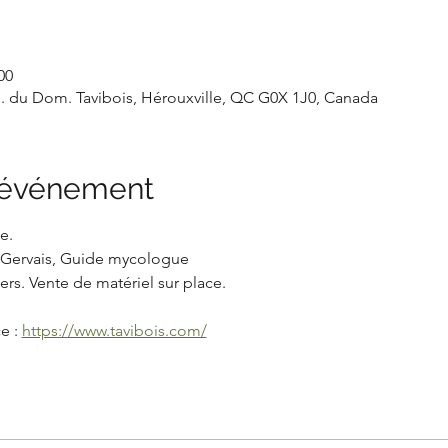
00
 du Dom. Tavibois, Hérouxville, QC G0X 1J0, Canada
l'événement
e.
e Gervais, Guide mycologue
rs. Vente de matériel sur place.
e : 
https://www.tavibois.com/