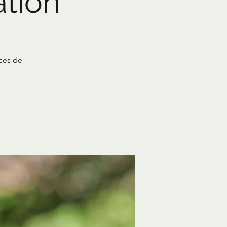
tion
èces de