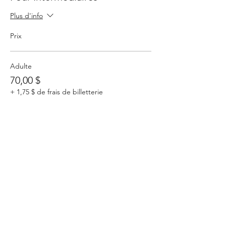
Plus d'info
Prix
Adulte
70,00 $
+ 1,75 $ de frais de billetterie
Quantité
Total
0,00 $
Passer la commande