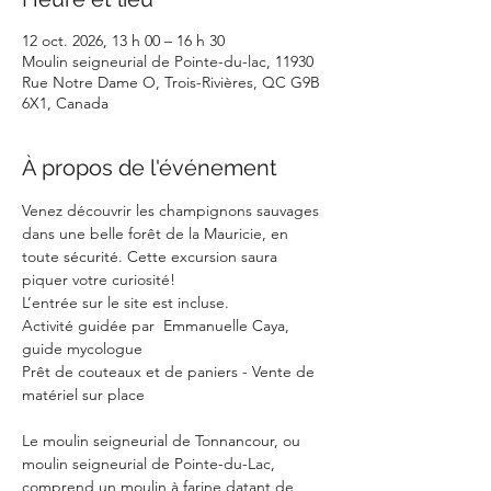
12 oct. 2026, 13 h 00 – 16 h 30
Moulin seigneurial de Pointe-du-lac, 11930
Rue Notre Dame O, Trois-Rivières, QC G9B
6X1, Canada
À propos de l'événement
Venez découvrir les champignons sauvages 
dans une belle forêt de la Mauricie, en 
toute sécurité. Cette excursion saura 
piquer votre curiosité!
L’entrée sur le site est incluse.
Activité guidée par  Emmanuelle Caya, 
guide mycologue
Prêt de couteaux et de paniers - Vente de 
matériel sur place
Le moulin seigneurial de Tonnancour, ou 
moulin seigneurial de Pointe-du-Lac, 
comprend un moulin à farine datant de 