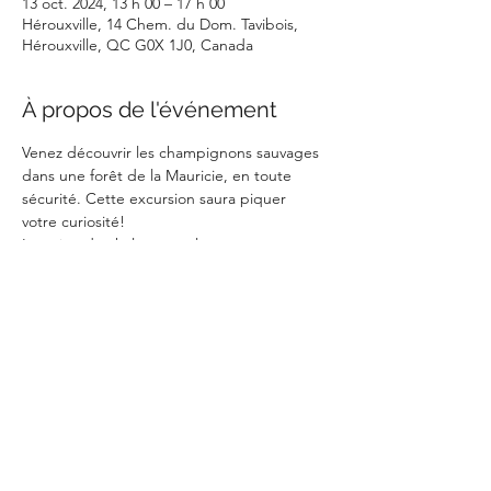
13 oct. 2024, 13 h 00 – 17 h 00
Hérouxville, 14 Chem. du Dom. Tavibois,
Hérouxville, QC G0X 1J0, Canada
À propos de l'événement
Venez découvrir les champignons sauvages 
dans une forêt de la Mauricie, en toute 
sécurité. Cette excursion saura piquer 
votre curiosité!
Location de chalets sur place : 
https://www.tavibois.com/
Partager cet événement