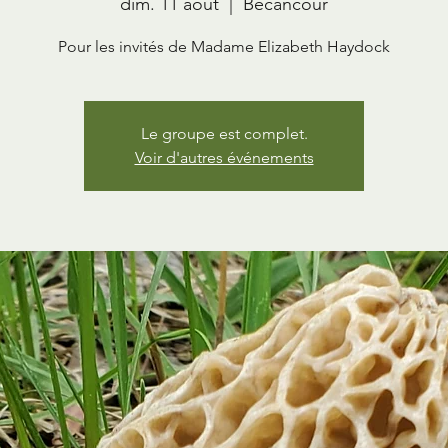
dim. 11 août
  |  
Bécancour
Pour les invités de Madame Elizabeth Haydock
Le groupe est complet.
Voir d'autres événements