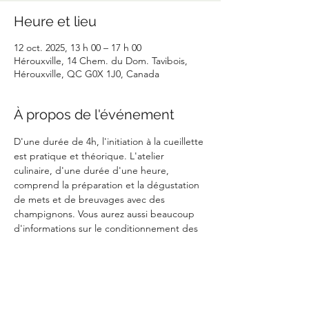
Heure et lieu
12 oct. 2025, 13 h 00 – 17 h 00
Hérouxville, 14 Chem. du Dom. Tavibois,
Hérouxville, QC G0X 1J0, Canada
À propos de l'événement
D'une durée de 4h, l'initiation à la cueillette 
est pratique et théorique. L'atelier 
culinaire, d'une durée d'une heure, 
comprend la préparation et la dégustation 
de mets et de breuvages avec des 
champignons. Vous aurez aussi beaucoup 
d'informations sur le conditionnement des 
champignons.
Location de chalets sur place : 
https://www.tavibois.com/