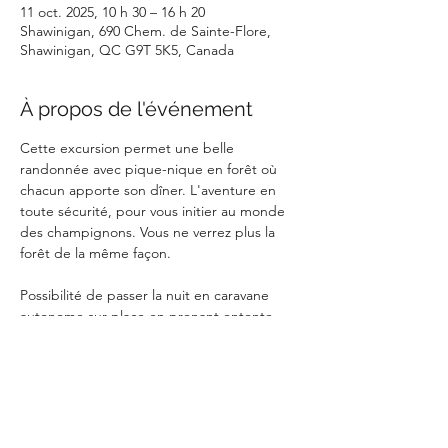
11 oct. 2025, 10 h 30 – 16 h 20
Shawinigan, 690 Chem. de Sainte-Flore,
Shawinigan, QC G9T 5K5, Canada
À propos de l'événement
Cette excursion permet une belle 
randonnée avec pique-nique en forêt où 
chacun apporte son dîner. L'aventure en 
toute sécurité, pour vous initier au monde 
des champignons. Vous ne verrez plus la 
forêt de la même façon.
Possibilité de passer la nuit en caravane 
autonome sur place en prenant entente 
avec les propriétaires au 819 698-6288
 ou Camping Douce évasion proche : 
http://ladouceevasion.com/