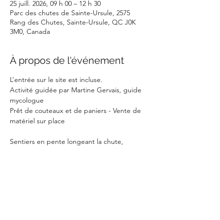
25 juill. 2026, 09 h 00 – 12 h 30
Parc des chutes de Sainte-Ursule, 2575
Rang des Chutes, Sainte-Ursule, QC J0K
3M0, Canada
À propos de l'événement
L’entrée sur le site est incluse.
Activité guidée par Martine Gervais, guide 
mycologue
Prêt de couteaux et de paniers - Vente de 
matériel sur place
Sentiers en pente longeant la chute, 
parfois avec escaliers.
Il est possible de faire un pique-nique et il 
y a des jeux pour les enfants.