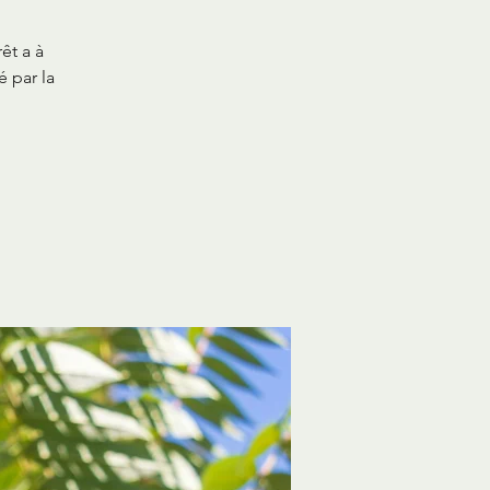
êt a à
é par la