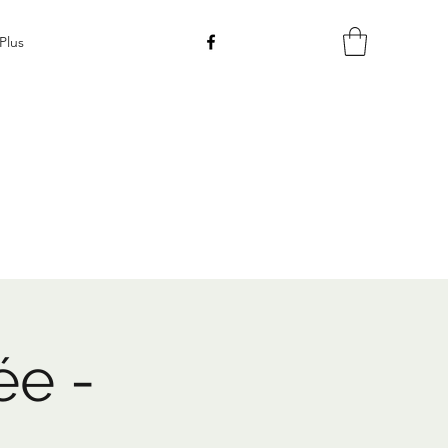
Plus
ée -