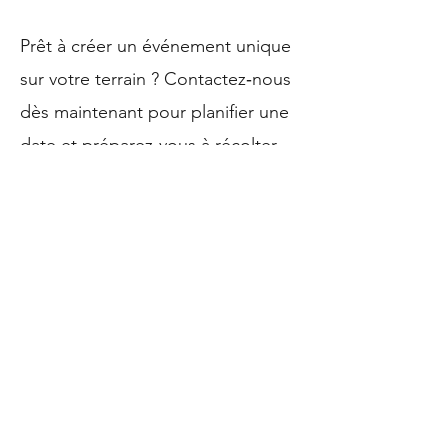
Prêt à créer un événement unique
sur votre terrain ? Contactez‑nous
dès maintenant pour planifier une
date et préparez-vous à récolter
des champignons et des
souvenirs!
Nous téléphoner